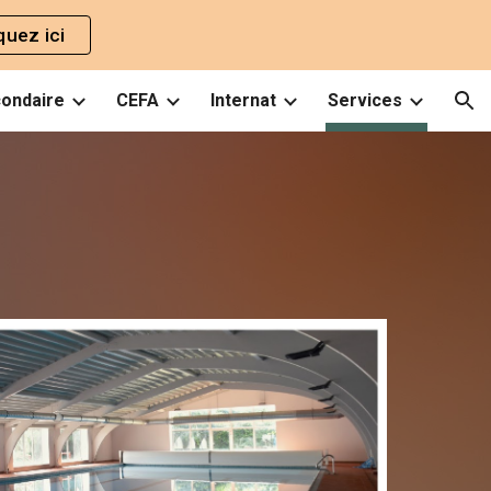
quez ici
ion
ondaire
CEFA
Internat
Services