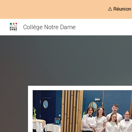
⚠️ Réunion
Sk
Collège Notre Dame